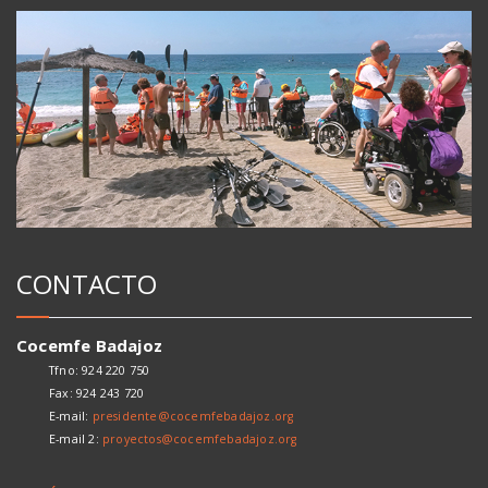
CONTACTO
Cocemfe Badajoz
Tfno: 924 220 750
Fax: 924 243 720
E-mail:
presidente@cocemfebadajoz.org
E-mail 2:
proyectos@cocemfebadajoz.org