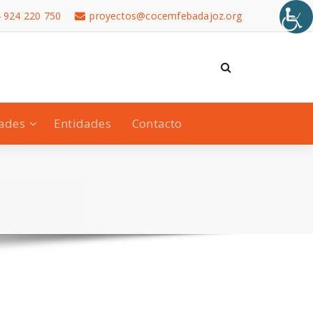
 924 220 750
proyectos@cocemfebadajoz.org
dades
Entidades
Contacto