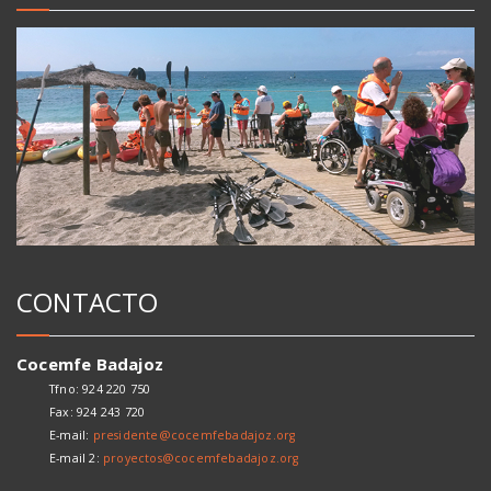
CONTACTO
Cocemfe Badajoz
Tfno: 924 220 750
Fax: 924 243 720
E-mail:
presidente@cocemfebadajoz.org
E-mail 2:
proyectos@cocemfebadajoz.org