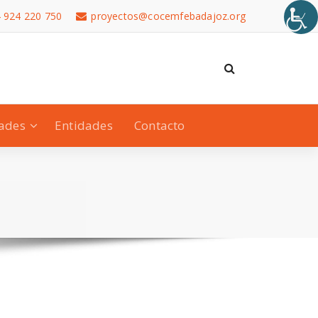
 924 220 750
proyectos@cocemfebadajoz.org
dades
Entidades
Contacto