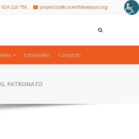
 924 220 750
proyectos@cocemfebadajoz.org
dades
Entidades
Contacto
EAL PATRONATO