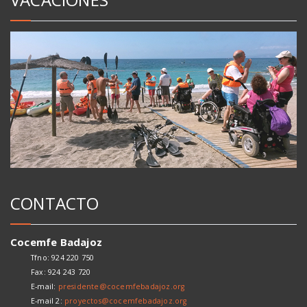
CONTACTO
Cocemfe Badajoz
Tfno: 924 220 750
Fax: 924 243 720
E-mail:
presidente@cocemfebadajoz.org
E-mail 2:
proyectos@cocemfebadajoz.org